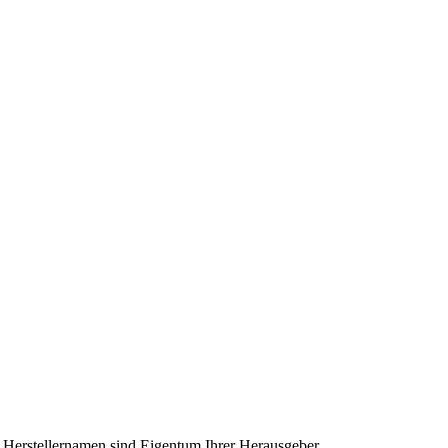
nd Herstellernamen sind Eigentum Ihrer Herausgeber.