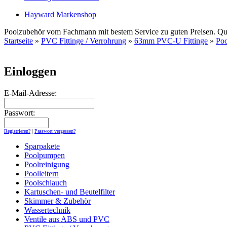
Hayward Markenshop
Poolzubehör vom Fachmann mit bestem Service zu guten Preisen. Quali
Startseite
»
PVC Fittinge / Verrohrung
»
63mm PVC-U Fittinge
»
Po
Einloggen
E-Mail-Adresse:
Passwort:
Registrieren?
|
Passwort vergessen?
Sparpakete
Poolpumpen
Poolreinigung
Poolleitern
Poolschlauch
Kartuschen- und Beutelfilter
Skimmer & Zubehör
Wassertechnik
Ventile aus ABS und PVC