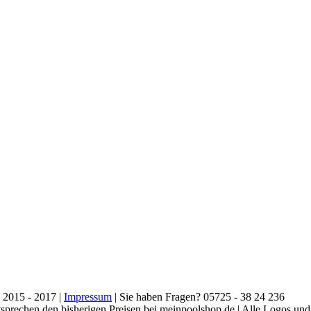
 2015 - 2017 |
Impressum
| Sie haben Fragen? 05725 - 38 24 236
entsprechen den bisherigen Preisen bei meinpoolshop.de | Alle Logos u