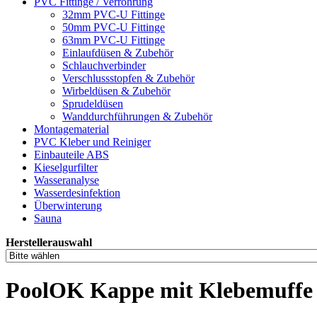
PVC Fittinge / Verrohrung
32mm PVC-U Fittinge
50mm PVC-U Fittinge
63mm PVC-U Fittinge
Einlaufdüsen & Zubehör
Schlauchverbinder
Verschlussstopfen & Zubehör
Wirbeldüsen & Zubehör
Sprudeldüsen
Wanddurchführungen & Zubehör
Montagematerial
PVC Kleber und Reiniger
Einbauteile ABS
Kieselgurfilter
Wasseranalyse
Wasserdesinfektion
Überwinterung
Sauna
Herstellerauswahl
PoolOK Kappe mit Klebemuff